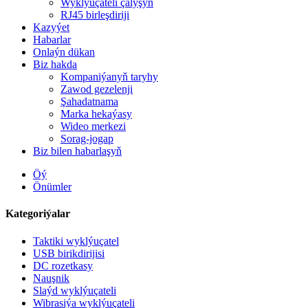
Wyklýuçateli çalyşyň
RJ45 birleşdiriji
Kazyýet
Habarlar
Onlaýn dükan
Biz hakda
Kompaniýanyň taryhy
Zawod gezelenji
Şahadatnama
Marka hekaýasy
Wideo merkezi
Sorag-jogap
Biz bilen habarlaşyň
Öý
Önümler
Kategoriýalar
Taktiki wyklýuçatel
USB birikdirijisi
DC rozetkasy
Nauşnik
Slaýd wyklýuçateli
Wibrasiýa wyklýuçateli