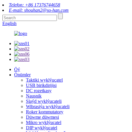
Telefon: +86 17376744658
E-mail: shouhan2@so-han.com
English
Öý
Önümler
Taktiki wyklýuçatel
USB birikdirijisi
DC rozetkasy
Nauşnik
Slaýd wyklýuçateli
Wibrasiýa wyklýuçateli
Roker kommutatory
Düwme düwmesi
Mikro wyklýuçatel
DIP wyklýuçatel