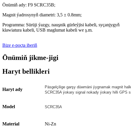
Önümiň ady: F9 SCRC35B;
Magnit ýadrosynyň diametri: 3,5 ± 0.8mm;
Programma: Sürüji ýazgy, nauşnik gürleýjisi kabeli, syçanjygyň
klawiatura kabeli, USB maglumat kabeli we ş.m.
Bize e-poçta iberiň
Önümiň jikme-jigi
Haryt bellikleri
Päsgelçilige garşy düwmäni ýygnamak magnit hal
Haryt ady
SCRC35A ýokary signal nokady ýokary hilli GPS s
Model
SCRC35A
Material
Ni-Zn