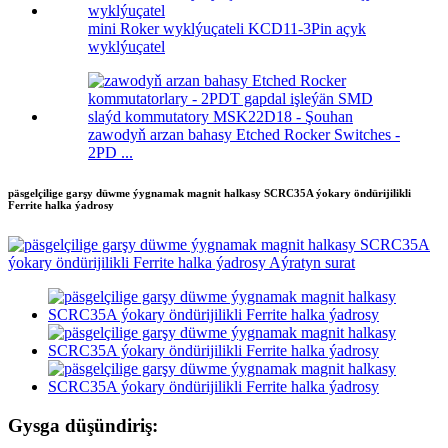
mini Roker wyklýuçateli KCD11-3Pin açyk
wyklýuçatel
zawodyň arzan bahasy Etched Rocker Switches -
2PD ...
päsgelçilige garşy düwme ýygnamak magnit halkasy SCRC35A ýokary öndürijilikli
Ferrite halka ýadrosy
Gysga düşündiriş: