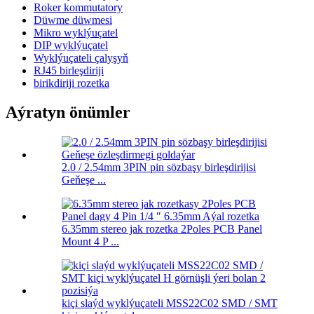
Roker kommutatory
Düwme düwmesi
Mikro wyklýuçatel
DIP wyklýuçatel
Wyklýuçateli çalyşyň
RJ45 birleşdiriji
birikdiriji rozetka
Aýratyn önümler
2.0 / 2.54mm 3PIN pin sözbaşy birleşdirijisi
Geňeşe ...
6.35mm stereo jak rozetka 2Poles PCB Panel
Mount 4 P ...
kiçi slaýd wyklýuçateli MSS22C02 SMD / SMT