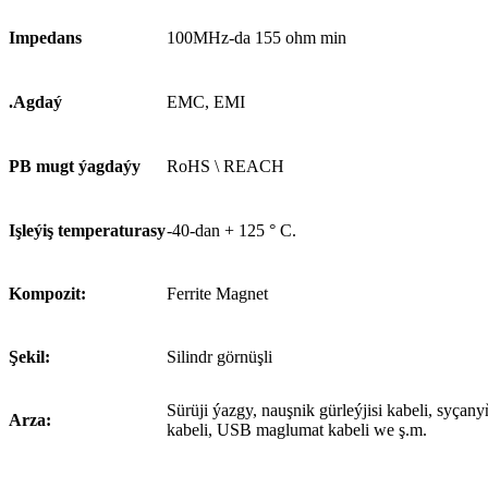
Impedans
100MHz-da 155 ohm min
.Agdaý
EMC, EMI
PB mugt ýagdaýy
RoHS \ REACH
Işleýiş temperaturasy
-40-dan + 125 ° C.
Kompozit:
Ferrite Magnet
Şekil:
Silindr görnüşli
Sürüji ýazgy, nauşnik gürleýjisi kabeli, syçany
Arza:
kabeli, USB maglumat kabeli we ş.m.