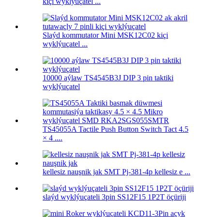
kiçi wyklýuçatel ...
Slaýd kommutator Mini MSK12C02 kiçi
wyklýuçatel ...
10000 aýlaw TS4545B3J DIP 3 pin taktiki
wyklýuçatel
TS45055A Tactile Push Button Switch Tact 4.5
× 4 ....
kellesiz nauşnik jak SMT Pj-381-4p kellesiz e ...
slaýd wyklýuçateli 3pin SS12F15 1P2T öçüriji