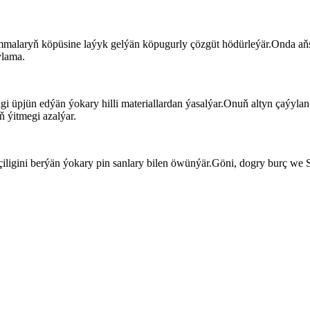
grammalaryň köpüsine laýyk gelýän köpugurly çözgüt hödürleýär.Onda 
ýlama.
igi üpjün edýän ýokary hilli materiallardan ýasalýar.Onuň altyn çaýylan
ň ýitmegi azalýar.
çiligini berýän ýokary pin sanlary bilen öwünýär.Göni, dogry burç we S