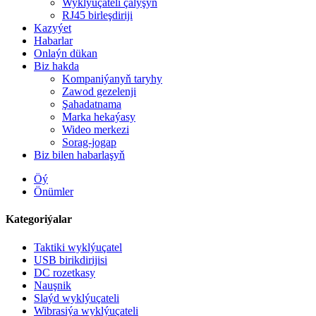
Wyklýuçateli çalyşyň
RJ45 birleşdiriji
Kazyýet
Habarlar
Onlaýn dükan
Biz hakda
Kompaniýanyň taryhy
Zawod gezelenji
Şahadatnama
Marka hekaýasy
Wideo merkezi
Sorag-jogap
Biz bilen habarlaşyň
Öý
Önümler
Kategoriýalar
Taktiki wyklýuçatel
USB birikdirijisi
DC rozetkasy
Nauşnik
Slaýd wyklýuçateli
Wibrasiýa wyklýuçateli