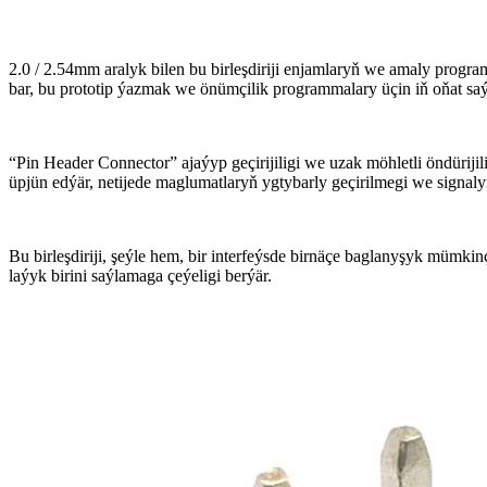
2.0 / 2.54mm aralyk bilen bu birleşdiriji enjamlaryň we amaly pro
bar, bu prototip ýazmak we önümçilik programmalary üçin iň oňat sa
“Pin Header Connector” ajaýyp geçirijiligi we uzak möhletli öndürijil
üpjün edýär, netijede maglumatlaryň ygtybarly geçirilmegi we signaly
Bu birleşdiriji, şeýle hem, bir interfeýsde birnäçe baglanyşyk mümkin
laýyk birini saýlamaga çeýeligi berýär.