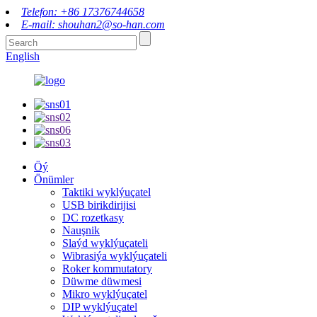
Telefon: +86 17376744658
E-mail: shouhan2@so-han.com
English
Öý
Önümler
Taktiki wyklýuçatel
USB birikdirijisi
DC rozetkasy
Nauşnik
Slaýd wyklýuçateli
Wibrasiýa wyklýuçateli
Roker kommutatory
Düwme düwmesi
Mikro wyklýuçatel
DIP wyklýuçatel