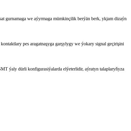
aňsat gurnamaga we aýyrmaga mümkinçilik berýän berk, ykjam dizaýn
 kontaktlary pes aragatnaşyga garşylygy we ýokary signal geçirişini
MT ýaly dürli konfigurasiýalarda elýeterlidir, aýratyn talaplaryňyza