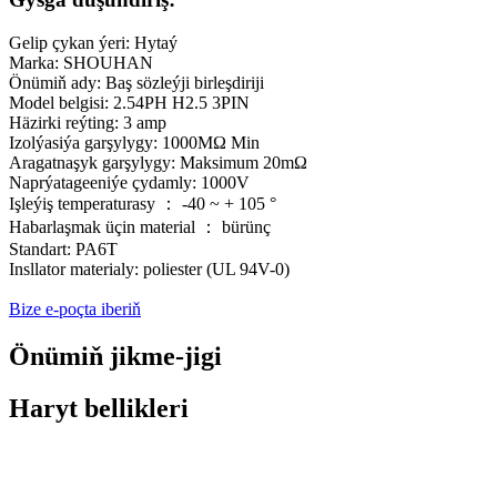
Gelip çykan ýeri: Hytaý
Marka: SHOUHAN
Önümiň ady: Baş sözleýji birleşdiriji
Model belgisi: 2.54PH H2.5 3PIN
Häzirki reýting: 3 amp
Izolýasiýa garşylygy: 1000MΩ Min
Aragatnaşyk garşylygy: Maksimum 20mΩ
Naprýatageeniýe çydamly: 1000V
Işleýiş temperaturasy ： -40 ~ + 105 °
Habarlaşmak üçin material ： bürünç
Standart: PA6T
Insllator materialy: poliester (UL 94V-0)
Bize e-poçta iberiň
Önümiň jikme-jigi
Haryt bellikleri