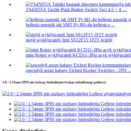
TS45055A Tactile Push Button Switch Tact 4.5 × 4 ....
kellesiz nauşnik jak SMT Pj-381-4p kellesiz e ...
slaýd wyklýuçateli 3pin SS12F15 1P2T öçüriji
mini Roker wyklýuçateli KCD11-3Pin açyk wyklýuçatel
zawodyň arzan bahasy Etched Rocker Switches - 2PD ..
2.0 / 2.54mm 3PIN pin sözbaşy birleşdirijisi Geňeşe özleşdirmegi goldaýar
Gysga düşündiriş: