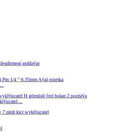
..
ýuçatel ...