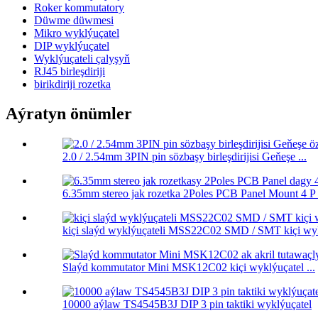
Roker kommutatory
Düwme düwmesi
Mikro wyklýuçatel
DIP wyklýuçatel
Wyklýuçateli çalyşyň
RJ45 birleşdiriji
birikdiriji rozetka
Aýratyn önümler
2.0 / 2.54mm 3PIN pin sözbaşy birleşdirijisi Geňeşe ...
6.35mm stereo jak rozetka 2Poles PCB Panel Mount 4 P .
kiçi slaýd wyklýuçateli MSS22C02 SMD / SMT kiçi wykl
Slaýd kommutator Mini MSK12C02 kiçi wyklýuçatel ...
10000 aýlaw TS4545B3J DIP 3 pin taktiki wyklýuçatel