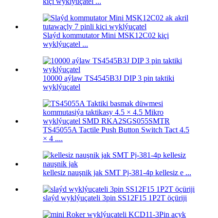
kiçi wyklýuçatel ...
Slaýd kommutator Mini MSK12C02 kiçi
wyklýuçatel ...
10000 aýlaw TS4545B3J DIP 3 pin taktiki
wyklýuçatel
TS45055A Tactile Push Button Switch Tact 4.5
× 4 ....
kellesiz nauşnik jak SMT Pj-381-4p kellesiz e ...
slaýd wyklýuçateli 3pin SS12F15 1P2T öçüriji