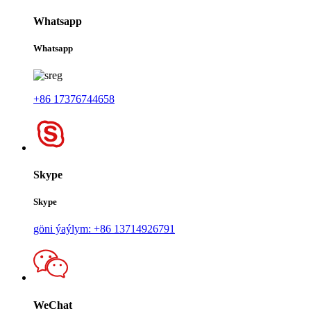
Whatsapp
Whatsapp
+86 17376744658
Skype
Skype
göni ýaýlym: +86 13714926791
WeChat