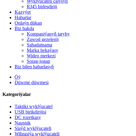
Wyklýuçateli çalyşyň
RJ45 birleşdiriji
Kazyýet
Habarlar
Onlaýn dükan
Biz hakda
Kompaniýanyň taryhy
Zawod gezelenji
Şahadatnama
Marka hekaýasy
Wideo merkezi
Sorag-jogap
Biz bilen habarlaşyň
Öý
Düwme düwmesi
Kategoriýalar
Taktiki wyklýuçatel
USB birikdirijisi
DC rozetkasy
Nauşnik
Slaýd wyklýuçateli
Wibrasiýa wyklýuçateli