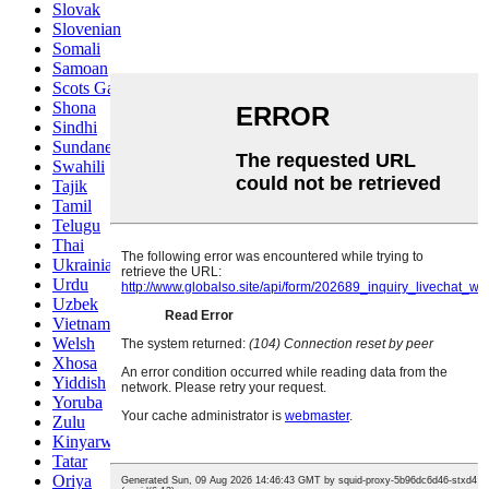
Slovak
Slovenian
Somali
Samoan
Scots Gaelic
Shona
Sindhi
Sundanese
Swahili
Tajik
Tamil
Telugu
Thai
Ukrainian
Urdu
Uzbek
Vietnamese
Welsh
Xhosa
Yiddish
Yoruba
Zulu
Kinyarwanda
Tatar
Oriya