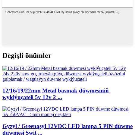
Degişli önümler
12/16/19/22mm Metal basmak düwmesiniň
wyklýuçateli 5v 12v 2 ...
Gyzyl / Greenaşyl 12VDC LED lampa 5 PIN düwme
düwmesi Swit ...