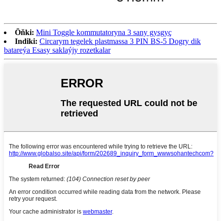
Öňki:
Mini Toggle kommutatoryna 3 sany gysgyç
Indiki:
Circarym tegelek plastmassa 3 PIN BS-5 Dogry dik
batareýa Esasy saklaýjy rozetkalar