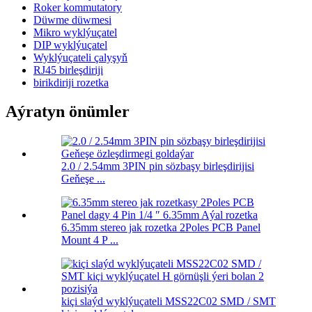
Roker kommutatory
Düwme düwmesi
Mikro wyklýuçatel
DIP wyklýuçatel
Wyklýuçateli çalyşyň
RJ45 birleşdiriji
birikdiriji rozetka
Aýratyn önümler
2.0 / 2.54mm 3PIN pin sözbaşy birleşdirijisi
Geňeşe ...
6.35mm stereo jak rozetka 2Poles PCB Panel
Mount 4 P ...
kiçi slaýd wyklýuçateli MSS22C02 SMD / SMT