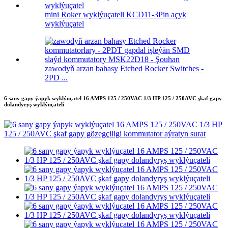
mini Roker wyklýuçateli KCD11-3Pin açyk
wyklýuçatel
zawodyň arzan bahasy Etched Rocker Switches -
2PD ...
6 sany gapy ýapyk wyklýuçatel 16 AMPS 125 / 250VAC 1/3 HP 125 / 250AVC şkaf gapy
dolandyryş wyklýuçateli