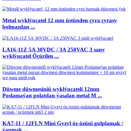
Metal wyklýuçatel 12 mm üstünden çyra çyrasy
bolmazdan ...
LA16-11Z 5A 30VDC / 3A 250VAC 3 sany
wyklýuçatel Öçürilen ...
Düwme düwmesiniň wyklýuçateli 12mm
Poslamaýan polatdan ýasalan metal M ...
KA7-11 / 12FLN Mini Gyzyl öz-özüni gulplamak /
ýapmak ...