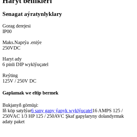
Haryt bellikleri
Senagat aýratynlyklary
Gorag derejesi
IP00
Maks.Naprýa .eniýe
250VDC
Haryt ady
6 pinli DIP wyklýuçatel
Reýting
125V / 250V DC
Gaplamak we eltip bermek
Bukjanyň görnüşi:
Iň köp satylýar
6 sany gapy ýapyk wyklýuçatel
16 AMPS 125 /
250VAC 1/3 HP 125 / 250AVC Şkaf gapylaryny dolandyrmak
adaty paket