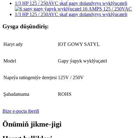
Gysga düşündiriş:
Haryt ady
IOT GOWY SATYL
Model
Gapy ýapyk wyklýuçatel
Naprýa ratingeniýe derejesi
125V / 250V
Şahadatnama
ROHS
Bize e-poçta iberiň
Önümiň jikme-jigi