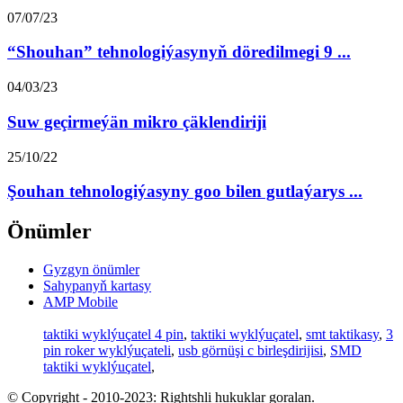
07/07/23
“Shouhan” tehnologiýasynyň döredilmegi 9 ...
04/03/23
Suw geçirmeýän mikro çäklendiriji
25/10/22
Şouhan tehnologiýasyny goo bilen gutlaýarys ...
Önümler
Gyzgyn önümler
Sahypanyň kartasy
AMP Mobile
taktiki wyklýuçatel 4 pin
,
taktiki wyklýuçatel
,
smt taktikasy
,
3
pin roker wyklýuçateli
,
usb görnüşi c birleşdirijisi
,
SMD
taktiki wyklýuçatel
,
© Copyright - 2010-2023: Rightshli hukuklar goralan.