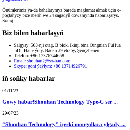
Önümlerimiz ýa-da bahalarymyz barada maglumat almak üçin e-
poçtaňyzy bize iberiň we 24 sagadyň dowamynda habarlaşarys.
Sorag
Biz bilen habarlaşyň
Salgysy: 503-nji otag, B blok, Ikinji bina Qingnian FuHua
JiDi, Haile ýoly, Baoan 39 etraby, Şençzhenen
Telefon: +86 17376744658
Email: shouhan2@so-han.com
Skype: göni ýaýlym: +86 13714926791
iň soňky habarlar
01/11/23
Gowy habar!Shouhan Technology Type-C ser ...
29/07/23
“Shouhan Technology” içerki mongollara ylgady ...