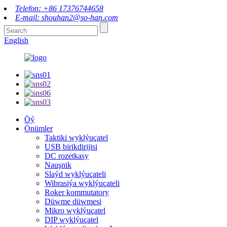
Telefon: +86 17376744658
E-mail: shouhan2@so-han.com
English
Öý
Önümler
Taktiki wyklýuçatel
USB birikdirijisi
DC rozetkasy
Nauşnik
Slaýd wyklýuçateli
Wibrasiýa wyklýuçateli
Roker kommutatory
Düwme düwmesi
Mikro wyklýuçatel
DIP wyklýuçatel